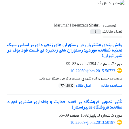
نویسنده =
Masumeh Hoseinzade Shahri
تعداد مقالات:
2
بخش بندی مشتریان در رستوران های زنجیره ای بر اساس سبک
تغذیه (مطالعه موردی: رستوران های زنجیره ای فست فود بوف در
شهر تهران)
دوره 7، شماره 1، 1394، صفحه
83-99
10.22059/jibm.2015.50723
معصومه حسین زاده شهری، مسعود کرمی، مهناز مهربانی
مشاهده مقاله
اصل مقاله
774.88 K
تأثیر تصویر فروشگاه بر قصد حمایت و وفاداری مشتری (مورد
مطالعه: فروشگاه هایپراستار)
دوره 5، شماره 3، پاییز 1392، صفحه
39-56
10.22059/jibm.2013.50197