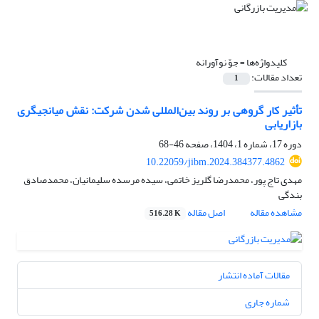
کلیدواژه‌ها =
جوّ نوآورانه
تعداد مقالات:
1
تأثیر کار گروهی بر روند بین‌المللی شدن شرکت: نقش میانجیگری
بازاریابی
دوره 17، شماره 1، 1404، صفحه
46-68
10.22059/jibm.2024.384377.4862
مهدی تاج پور، محمدرضا گلریز خاتمی، سیده مرسده سلیمانیان، محمدصادق
بندگی
مشاهده مقاله
اصل مقاله
516.28 K
مقالات آماده انتشار
شماره جاری