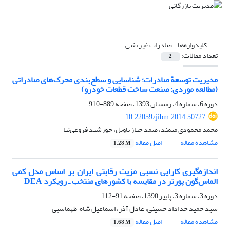
کلیدواژه‌ها =
صادرات غیر نفتی
تعداد مقالات:
2
مدیریت توسعة صادرات؛ شناسایی و سطح‌بندی محرک‌های صادراتی
(مطالعه موردی: صنعت ساخت قطعات خودرو)
دوره 6، شماره 4، زمستان 1393، صفحه
889-910
10.22059/jibm.2014.50727
محمد محمودی میمند، صمد خباز باویل، خورشید فروغی‌نیا
مشاهده مقاله
اصل مقاله
1.28 M
اندازه‌گیری کارایی نسبی مزیت رقابتی ایران بر اساس مدل کمی
الماس‌گون پورتر در مقایسه با کشورهای منتخب ـ رویکرد DEA
دوره 3، شماره 3، پاییز 1390، صفحه
91-112
سید حمید خداداد حسینی، عادل آذر، اسماعیل شاه¬طهماسبی
مشاهده مقاله
اصل مقاله
1.68 M