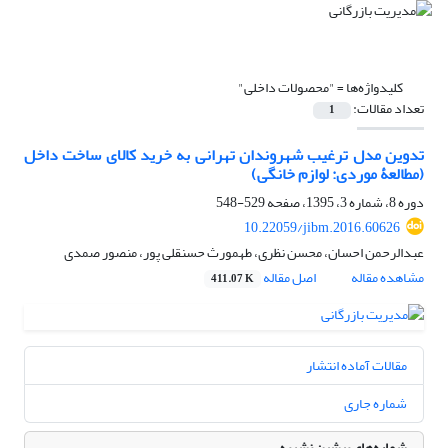
کلیدواژه‌ها =
"محصولات داخلی"
تعداد مقالات:
1
تدوین مدل ترغیب شهروندان تهرانی به خرید کالای ساخت داخل
(مطالعۀ موردی: لوازم خانگی)
دوره 8، شماره 3، 1395، صفحه
529-548
10.22059/jibm.2016.60626
عبدالرحمن احسان، محسن نظری، طهمورث حسنقلی پور، منصور صمدی
مشاهده مقاله
اصل مقاله
411.07 K
مقالات آماده انتشار
شماره جاری
شماره‌های پیشین نشریه