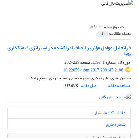
کلیدواژه‌ها =
اندازۀ اثر
تعداد مقالات:
1
فراتحلیل عوامل مؤثر بر انصاف ادراک‏شده در استراتژی قیمت‏گذاری
پویا
دوره 10، شماره 1، 1397، صفحه
229-252
10.22059/jibm.2017.208145.2108
محسن نظری، علی حیدری، منیژه حقیقی نسب، مهدی سمیع زاده
مشاهده مقاله
اصل مقاله
387.63 K
مقالات آماده انتشار
شماره جاری
شماره‌های پیشین نشریه