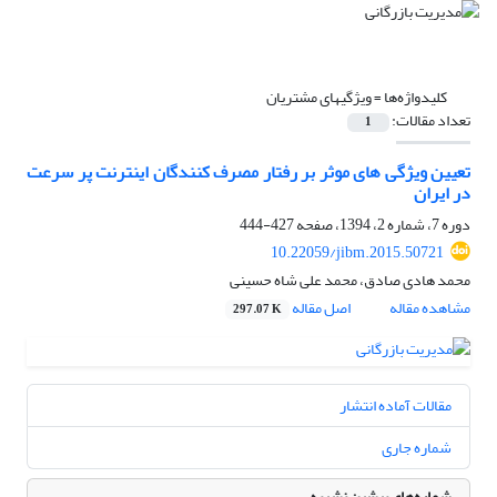
کلیدواژه‌ها =
ویژگی‎های مشتریان
تعداد مقالات:
1
تعیین ویژگی های موثر بر رفتار مصرف کنندگان اینترنت پر سرعت
در ایران
دوره 7، شماره 2، 1394، صفحه
427-444
10.22059/jibm.2015.50721
محمد هادی صادق، محمد علی شاه حسینی
مشاهده مقاله
اصل مقاله
297.07 K
مقالات آماده انتشار
شماره جاری
شماره‌های پیشین نشریه