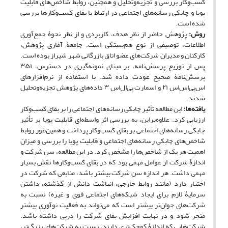
کسب‌وکار بررسی و تجزیه‌وتحلیل و همچنین، روابط شاخص‌های قابلیت
پویا و چابکی رسانه‌های اجتماعی در ارتباط با بقای کسب‌وکارها بررسی
شده است.
روش:
پژوهش حاضر از نظر هدف، کاربردی و از نظر نحوۀ جمع‌آوری
اطلاعات، توصیفی از نوع هم‌بستگی است. جامعۀ آماری پژوهش،
کارکنان و مدیران شرکت‌های عضو اتاق بازرگانی شهر شیراز بوده است.
پس از توزیع پرسش‌نامه، بر مبنای نمونه‌گیری در دسترس، ۳۵۱
پرسش‌نامۀ صحیح عودت داده شد. با استفاده از نرم‌افزارهای
اس‌پی‌اس‌اس ۲۱ و اسمارت پی‌ال‌اس ۳ داده‌های پژوهش تجزیه‌وتحلیل
شدند.
یافته‌ها:
این مطالعه تأثیر چابکی رسانه‌های اجتماعی را بر بقای کسب‌وکار
ارزیابی کرد. علاوه‌براین، به بررسی اثر واسطه‌ای قابلیت پویا بر تأثیر
چابکی رسانه‌های اجتماعی بر بقای کسب‌وکار پرداخت و همین‌طور روابط
شاخص‌های چابکی رسانه‌های اجتماعی و قابلیت پویا را بررسی و میزان
اهمیت هر یک از شاخص‌ها را مشخص کرد. در این مطالعه، سن شرکت و
اندازۀ شرکت از عوامل مهمی بود که در بقای کسب‌وکارها نقش بسیار
مهمی داشت. هر اندازه سن شرکت بیشتر باشد، منابعی که شرکت در
اختیار دارد (مانند روابط خارجی، انباشت دانش از گذشته، داشتن
سرمایۀ لازم برای ایجاد شبکه‌های اجتماعی قوی و غیره) نسبت به
شرکت‌های جوان‌تر بیشتر است که می‌‏تواند به فعالیت نوآوری بیشتر
منجر شود و در نهایت افزایش بقای شرکت را درپی داشته باشد.
شرکت‌هایی که اندازۀ کوچک‌تری دارند، نسبت به شرکت‌های بزرگ‌تر،