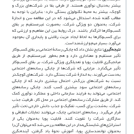
بیشتر به‌دنبال نوآوری هستند. از طرفی بقا در شرکت‌های بزرگ و
کوچک، بیشتر به محیط تکنولوژی بستگی دارد؛ بنابراین با توجه به
مطالب گفته شده، استدلال می‌‏شود که در این مطالعه سن و اندازۀ
شرکت، به‌عنوان دو ویژگی شرکت، به‌صورت غیرمستقیم بر بقای
کسب‌وکارها اثرگذار باشند. درک روابط بین این مفاهیم و ارزشی که
برای کسب‌وکارها به لحاظ ایجاد مزیت رقابتی و پایداری آن به‌وجود
می‌آورد، بسیار مهم و ارزشمند است.
نتیجه‌گیری:
نتایج نشان داد که چابکی رسانۀ اجتماعی بر بقای کسب‌وکار
تأثیر مستقیم و معناداری دارد و هم به‌طور غیرمستقیم، از طریق
میانجیگری قابلیت پویا و تعدیلگری ویژگی شرکت، بر بقای کسب‌وکار
تأثیر می‌گذارد. مزایایی که شرکت‌ها از چابکی رسانه‌های اجتماعی
به‌دست می‌‏آورند، به اندازۀ شرکت بستگی دارد. شرکت‌های کوچک‌تر
نسبت به شرکت‌های بزرگ‌تر، احتمال بیشتری دارند که از چابکی
رسانه‌های اجتماعی سود بیشتری کسب کنند. چابکی رسانه‌های
اجتماعی، می‌‏تواند به فرایند سازمانی داخلی و عملکرد نوآوری کمک
کند. از طریق مشارکت رسانه‌های اجتماعی در محل کار، ظرفیت جذب
شرکت، به‌شدت برای کسب، تفکیک و جذب دانش خارجی تحت تأثیر
قرار می‌‏گیرد. رسانه‌های اجتماعی چابک، می‌‏توانند تمایلات انطباقی و
سازگاری شرکت را تقویت کنند. قابلیت پویا به‌عنوان یکی از
استراتژی‌های شایستگی‌مدار در این مطالعه بررسی شد که می‌‏توان آن را
به‌عنوان توانمندسازی پویا، آموزش نحوۀ یاد گرفتن، آینده‌نگری