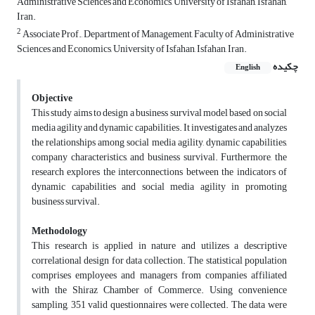
Administrative Sciences and Economics, University of Isfahan, Isfahan,
Iran.
2
Associate Prof., Department of Management, Faculty of Administrative
Sciences and Economics, University of Isfahan, Isfahan, Iran.
چکیده
English
Objective
This study aims to design a business survival model based on social
media agility and dynamic capabilities. It investigates and analyzes
the relationships among social media agility, dynamic capabilities,
company characteristics, and business survival. Furthermore, the
research explores the interconnections between the indicators of
dynamic capabilities and social media agility in promoting
business survival.
Methodology
This research is applied in nature and utilizes a descriptive
correlational design for data collection. The statistical population
comprises employees and managers from companies affiliated
with the Shiraz Chamber of Commerce. Using convenience
sampling, 351 valid questionnaires were collected. The data were