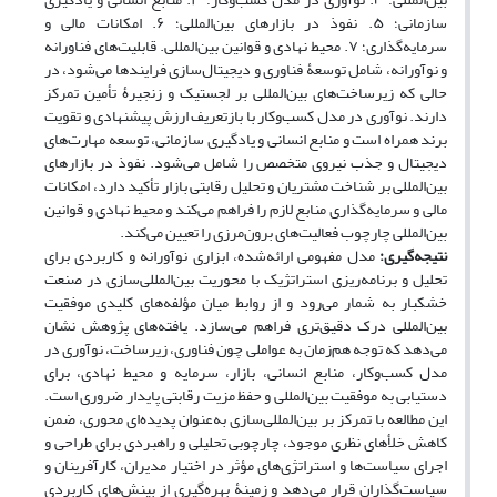
سازمانی؛ ۵. نفوذ در بازارهای بین‌المللی؛ ۶. امکانات مالی و
سرمایه‌گذاری؛ ۷. محیط نهادی و قوانین بین‌المللی. قابلیت‌های فناورانه
و نوآورانه، شامل توسعۀ فناوری و دیجیتال‌سازی فرایندها می‌شود، در
حالی که زیرساخت‌های بین‌المللی بر لجستیک و زنجیرۀ تأمین تمرکز
دارند. نوآوری در مدل کسب‌وکار با بازتعریف ارزش پیشنهادی و تقویت
برند همراه است و منابع انسانی و یادگیری سازمانی، توسعه مهارت‌های
دیجیتال و جذب نیروی متخصص را شامل می‌شود. نفوذ در بازارهای
بین‌المللی بر شناخت مشتریان و تحلیل رقابتی بازار تأکید دارد، امکانات
مالی و سرمایه‌گذاری منابع لازم را فراهم می‌کند و محیط نهادی و قوانین
بین‌المللی چارچوب فعالیت‌های برون‌مرزی را تعیین می‌کند.
نتیجه‌گیری:
مدل مفهومی ارائه‌شده، ابزاری نوآورانه و کاربردی برای
تحلیل و برنامه‌ریزی استراتژیک با محوریت بین‌المللی‌سازی در صنعت
خشکبار به شمار می‌رود و از روابط میان مؤلفه‌های کلیدی موفقیت
بین‌المللی درک دقیق‌تری فراهم می‌سازد. یافته‌های پژوهش نشان
می‌دهد که توجه هم‌زمان به عواملی چون فناوری، زیرساخت، نوآوری در
مدل کسب‌وکار، منابع انسانی، بازار، سرمایه و محیط نهادی، برای
دستیابی به موفقیت بین‌المللی و حفظ مزیت رقابتی پایدار ضروری است.
این مطالعه با تمرکز بر بین‌المللی‌سازی به‌عنوان پدیده‌ای محوری، ضمن
کاهش خلأهای نظری موجود، چارچوبی تحلیلی و راهبردی برای طراحی و
اجرای سیاست‌ها و استراتژی‌های مؤثر در اختیار مدیران، کارآفرینان و
سیاست‌گذاران قرار می‌دهد و زمینۀ بهره‌گیری از بینش‌های کاربردی