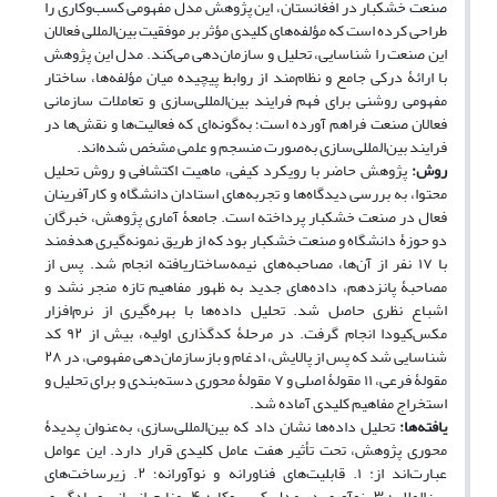
صنعت خشکبار در افغانستان، این پژوهش مدل مفهومی کسب‌وکاری را
طراحی کرده است که مؤلفه‌های کلیدی مؤثر بر موفقیت بین‌المللی فعالان
این صنعت را شناسایی، تحلیل و سازمان‌دهی می‌کند. مدل این پژوهش
با ارائۀ درکی جامع و نظام‌مند از روابط پیچیده میان مؤلفه‌ها، ساختار
مفهومی روشنی برای فهم فرایند بین‌المللی‌سازی و تعاملات سازمانی
فعالان صنعت فراهم آورده است؛ به‌گونه‌ای که فعالیت‌ها و نقش‌ها در
فرایند بین‌المللی‌سازی به‌صورت منسجم و علمی مشخص شده‌اند.
روش:
پژوهش حاضر با رویکرد کیفی، ماهیت اکتشافی و روش تحلیل
محتوا، به بررسی دیدگاه‌ها و تجربه‌های استادان دانشگاه و کارآفرینان
فعال در صنعت خشکبار پرداخته است. جامعۀ آماری پژوهش، خبرگان
دو حوزۀ دانشگاه و صنعت خشکبار بود که از طریق نمونه‌گیری هدفمند
با ۱۷ نفر از آن‌ها، مصاحبه‌های نیمه‌ساختاریافته انجام شد. پس از
مصاحبۀ پانزدهم، داده‌های جدید به ظهور مفاهیم تازه منجر نشد و
اشباع نظری حاصل شد. تحلیل داده‌ها با بهره‌گیری از نرم‌افزار
مکس‌کیودا انجام گرفت. در مرحلۀ کدگذاری اولیه، بیش از ۹۲ کد
شناسایی شد که پس از پالایش، ادغام و بازسازمان‌دهی مفهومی، در ۲۸
مقولۀ فرعی، ۱۱ مقولۀ اصلی و ۷ مقولۀ محوری دسته‌بندی و برای تحلیل و
استخراج مفاهیم کلیدی آماده شد.
یافته‌ها:
تحلیل داده‌ها نشان داد که بین‌المللی‌سازی، به‌عنوان پدیدۀ
محوری پژوهش، تحت تأثیر هفت عامل کلیدی قرار دارد. این عوامل
عبارت‌‏اند از: ۱. قابلیت‌های فناورانه و نوآورانه؛ ۲. زیرساخت‌های
بین‌المللی؛ ۳. نوآوری در مدل کسب‌وکار؛ ۴. منابع انسانی و یادگیری