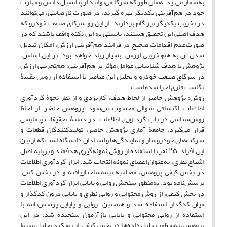
به‌شمار می‌آید. همان طور که شرکا می‌توانند از پتانسیل دانش و مهارت
خود در هم‌آفرینی یکدیگر بهره گیرند، در صورت نارضایتی، می‌توانند
در تخریب یکدیگر نیز گام بردارند؛ از این رو شرکای صنعت خودرو که
هدف اصلی این تحقیق هستند، بایستی به این نکته واقف باشند که در
صورت‌عدم اقدامات صحیح در فرایند هم‌آفرینی ارزش، امکان تبدیل
شدن آن به هم‌تخریبی ارزش، بسیار زیاد خواهد بود. بر این اساس،
پژوهش با هدف شناسایی عوامل مؤثر بر هم‌آفرینی؛ هم‌تخریبی ارزش
در شرکای صنعت خودرو و تحلیل این عناصر با استفاده از روش نقشۀ
نگاشت فازی اجرا شده است.
روش: پژوهش حاضر از لحاظ هدف، کاربردی و از نظر نحوۀ گردآوری
اطلاعات، اکتشافی متوالی محسوب می‌شود. پژوهش حاضر، از لحاظ
روش‌شناسی در باب گردآوری اطلاعات، در دستۀ تحقیقات پیمایشی
قرار می‌گیرد. جامعۀ آماری پژوهش حاضر، تولیدکنندگان قطعات و
شرکت‌های خودروساز و نمایندگی‌ها و استادان دانشگاه است که از بین
این افراد، ۲۵ نفر با استفاده از روش نمونه‌گیری هدفمند و برپایه اصل
در بخش کیفی پژوهش، مصاحبه نیمه‌ساختاریافته و در بخش کمی،
پرسش‌نامه بود. به‌منظور سنجش روایی و پایایی ابزار گردآوری اطلاعات
در بخش کیفی، از روش محتوایی و روایی نظری و پایایی درون کدگذار و
میان کدگذار استفاده شد و همچنین، روایی و پایایی پرسش‌نامه با
استفاده از روایی محتوایی و پایایی بازآزمون سنجیده شد. در این
پژوهش، به‌منظور تحلیل داده‌ها در بخش کیفی، از رویکرد تحلیل محتوا