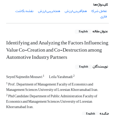
کلیدواژه‌ها
تعامل شرکا
هم‏‌آفرینی ارزش
هم‏تخریبی ارزش
نقشه نگاشت
فازی
عنوان مقاله
English
Identifying and Analyzing the Factors Influencing
Value Co-Creation and Co-Destruction among
Automotive Industry Partners
نویسندگان
English
1
2
Seyed Najmedin Mousavi
Leila Yarahmadi
1
Prof., Department of Management, Faculty of Economics and
Management Sciences, University of Lorestan, Khorramabad, Iran.
2
Phd Candidate, Department of Public Administration, Faculty of
Economics and Management Sciences, University of Lorestan,
Khorramabad, Iran.
چکیده
English