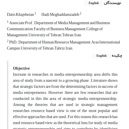
نویسندگان
English
1
2
Datis Khajeheian
Hadi Moghaddamzadeh
1
Associate Prof., Department of Media Management and Business
Communication, Faculty of Business Management, College of
Management, University of Tehran, Tehran, Iran.
2
PhD., Department of Human Resource Management, Aras International
Campus, University of Tehran, Tabriz, Iran.
چکیده
English
Objective
Increase in researches in media entrepreneurship area shifts this
area of study from a nascent to a growing phase. Literature shows
that strategic factors are from the determining factors in success of
media entrepreneurs. However, there are few researches that are
conducted in this the area of strategic media entrepreneurship.
Among the theories that are used in strategic management
researches, resource based view is one of the most popular and
effective approaches that are used. For this reason, this research has
used resource based view as the theoretical lens for study of media
strategic entrepreneurship and aims to contribute by identifying