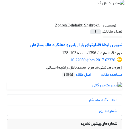
نویسنده =
Zohreh Dehdashti Shahrokh
تعداد مقالات:
1
تبیین رابطة قابلیت‎های بازاریابی و عملکرد مالی سازمان
دوره 9، شماره 1، 1396، صفحه
103-128
10.22059/jibm.2017.62320
زهره دهدشتی شاهرخ، محمد ناطق، راضیه احسانی
مشاهده مقاله
اصل مقاله
1.59 M
مقالات آماده انتشار
شماره جاری
شماره‌های پیشین نشریه