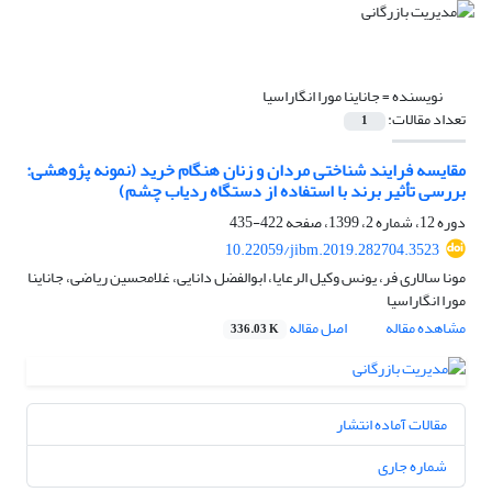
نویسنده =
جاناینا مورا انگاراسیا
تعداد مقالات:
1
مقایسه فرایند شناختی مردان و زنان هنگام خرید (نمونه پژوهشی:
بررسی تأثیر برند با استفاده از دستگاه ردیاب چشم)
دوره 12، شماره 2، 1399، صفحه
422-435
10.22059/jibm.2019.282704.3523
مونا سالاری فر، یونس وکیل الرعایا، ابوالفضل دانایی، غلامحسین ریاضی، جاناینا
مورا انگاراسیا
مشاهده مقاله
اصل مقاله
336.03 K
مقالات آماده انتشار
شماره جاری