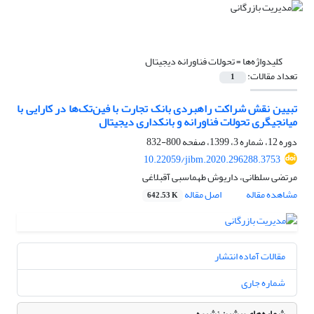
کلیدواژه‌ها =
تحولات فناورانه دیجیتال
تعداد مقالات:
1
تبیین نقش شراکت راهبردی بانک تجارت با فین‌تک‌ها در کارایی با
میانجیگری تحولات فناورانه و بانکداری دیجیتال
دوره 12، شماره 3، 1399، صفحه
800-832
10.22059/jibm.2020.296288.3753
مرتضی سلطانی، داریوش طهماسبی آقبلاغی
مشاهده مقاله
اصل مقاله
642.53 K
مقالات آماده انتشار
شماره جاری
شماره‌های پیشین نشریه