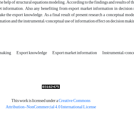
e help of structural equations modeling. According to the findings and results of this
t information. Also any benefiting from export market information in decision m
ake the export knowledge. As a final result of present research a conceptual mode
ation and the instrumental/conceptual use of information effect on decision maki
 making
Export knowledge
Export market information
Instrumental/conce
This work is licensed under a
Creative Commons
Attribution-NonCommercial 4.0 International License