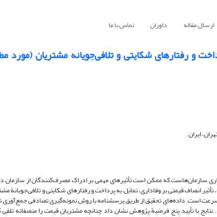
ارسال مقاله
داوران
تماس با ما
داخت و رفتارهای شکایتی و تلافی‌جویانه مشتریان (مورد م
ران، ایران
گذاری سازمان‌هاست که ممکن است تأثیرهای مهمی بر ادراک مصرف‌کنندگان از سازمان د
ثیر انصاف قیمتی بر وفاداری، تمایل به پرداخت و رفتارهای شکایتی و تلافی‌جویانة مش
عت است. داده‌های تحقیق از طریق پرسشنامه با روش نمونه‌گیری تصادفی جمع‌آوری ش
افزارهای SPSS و PLS2 تجزیه و تحلیل شدند. نتایج با تأیید پنج فرضیة پژوهش نشان داد چنانچه مشتریان قیمت را منصفانه