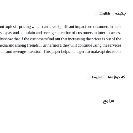
چکیده
English
nt topics in pricing which can have significant impact on consumers in their
ess to pay and complain and revenge intention of customers in internet access
 show that if the customers find out that increasing the prices is out of the
 media and among friends. Furthermore, they will continue using the services
omplain and revenge intention. This paper helps managers to make apt decisions
کلیدواژه‌ها
English
مراجع