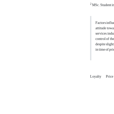
2
MSc. Student in
Factors influ
attitude towa
services indu
control of th
despite sligh
in time of pr
Loyalty
Price