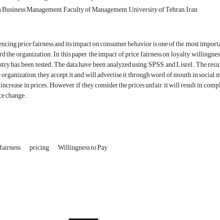
 Business Management, Faculty of Management, University of Tehran, Iran
encing price fairness and its impact on consumer behavior is one of the most importa
rd the organization. In this paper, the impact of price fairness on loyalty, willingn
stry has been tested. The data have been analyzed using SPSS and Lisrel. The results
e organization, they accept it and will advertise it through word of mouth in social
t increase in prices. However, if they consider the prices unfair, it will result in c
ice change.
 fairness
pricing
Willingness to Pay