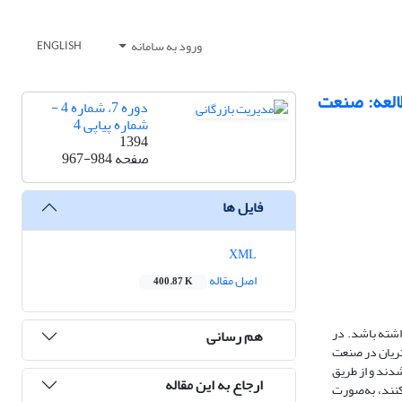
ورود به سامانه
ENGLISH
طالعه: صنعت
دوره 7، شماره 4 -
شماره پیاپی 4
1394
صفحه
967-984
فایل ها
XML
اصل مقاله
400.87 K
اشته باشد. در
هم رسانی
تریان در صنعت
دند و از طریق
ارجاع به این مقاله
 تلقی کنند، به‌صورت