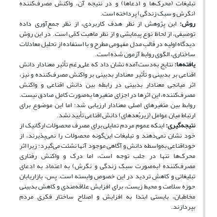
تبلیغات (محرک‌ها و ادعاها) و در نتیجه آن، واکنش مصرف‌کننده
(نگرش و سبک زندگی) پرداخته است.
روش:
این پژوهش از نظر هدف کاربردی، از نظر جمع‌آوری داده
توصیفی، از لحاظ نوع پیمایشی و از نظر ماهیت کمّی است. در این روش
دیدگاه اولیه در قالب مدل مفهومی مطرح و با استفاده از تحلیل معادلات
ساختاری، الگوی روابط آزمون شده است.
یافته‌ها:
نتایج به‌دست‌آمده نشان داد که علی‌رغم تأثیر معنا‌دار دانش
اقناعی بر بدبینی و تأثیر معنادار بدبینی بر واکنش مصرف‌کننده و نیز،
اثر میانجی معنا‌دار بدبینی در رابطه بین دانش اقناعی و واکنش
مصرف‌کننده، این اثرها در اجزای متغیرها به‌صورت کامل صادق نیست.
روابط بین متغیرهای اصلی معنادار ارزیابی شد؛ اما این موضوع برای
ارتباط میان عوامل (زیربُعدهای) دانش اقناعی تأیید نشد.
نتیجه‌گیری:
اینکه عموم مردم تمایلی برای مصرف محصولات ارگانیک از
خود نشان نمی‌دهند و تبلیغات این‌گونه محصولات را نمی‌پذیرند، از
خوداقناعی به‌واسطه دانش و آگاهی موجود آنها نشئت می‌گیرد؛ زیرا اثر
محرک‌ها تنها در جلب توجه است، اما درک و واکنش رفتاری
مصرف‌کننده (به‌صورت سبک زندگی و نگرش) به اعتماد به ادعای
تبلیغاتی و کاهش تردید در این خصوص وابسته است. پس، بازاریابان
حوزه سلامت و محیط زیست، برای افزایش علاقه‌مندی و کاهش بدبینی
مخاطبان، بایستی ابتدا به افزایش و اصلاح ساختار فکری مردم
بپردازند.