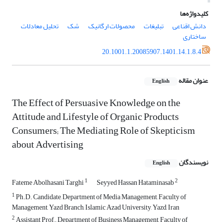
کلیدواژه‌ها
دانش اقناعی
تبلیغات
محصولات ارگانیک
شک
تحلیل معادلات
ساختاری
20.1001.1.20085907.1401.14.1.8.4
عنوان مقاله
English
The Effect of Persuasive Knowledge on the
Attitude and Lifestyle of Organic Products
Consumers; The Mediating Role of Skepticism
about Advertising
نویسندگان
English
1
2
Fateme Abolhasani Targhi
Seyyed Hassan Hataminasab
1
Ph.D. Candidate, Department of Media Management, Faculty of
Management, Yazd Branch, Islamic Azad University, Yazd, Iran
2
Assistant Prof., Department of Business Management, Faculty of