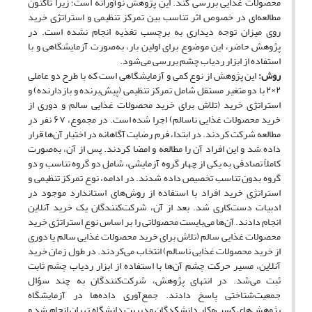
محصولات غذایی بررسی کند. این پژوهش نوآورانه است؛ زیرا تاکنون
مطالعه‌ای در خصوص اثر تناسب بین تمرکز تنظیمی و استراتژی خرید
روی میزان توجه دیداری به برچسب تغذیه انجام نشده است. در
پژوهش حاضر، این موضوع برای اولین بار، به‌صورت آزمایشگاهی و با
استفاده از ابزار ردیاب چشم بررسی می‌شود.
روش:
این پژوهش از نوع کمی و آزمایشگاهی است که با طرح دو عاملی
۲×۲ با دو متغیر مستقل شامل تمرکز تنظیمی (پیش‌برنده و بازدارنده) و
استراتژی خرید (تلاش برای خرید محصولات غذایی سالم و دوری از
خرید محصولات غذایی ناسالم) اجرا شده است. در مجموع، ۶۷ نفر در
مطالعه شرکت کردند. در ابتدا، فرم رضایت آگاهانه در اختیار آن‌ها قرار
داده شد و این افراد آن را مطالعه و امضا کردند. پس از آن، به‌صورت
کاملاً تصادفی به یکی از چهار گروه آزمایشی، شامل دو گروه تناسب و دو
گروه بدون تناسب تخصیص داده شدند. در ادامه، نوع تمرکز تنظیمی و
استراتژی خرید افراد با استفاده از روش‌های استاندارد موجود در
ادبیات دست‌کاری شد. بعد از آن، شرکت‌کنندگان یک خرید آنلاین
انجام دادند. آن‌ها می‌بایست محصولاتی را بر اساس نوع استراتژی خرید
محصولات غذایی سالم (تلاش برای خرید محصولات غذایی سالم یا دوری
از خرید محصولات غذایی ناسالم) انتخاب می‌کردند. در طول زمان خرید
آنلاین، مسیر حرکت چشم آن‌ها با استفاده از ابزار ردیاب چشم ثابت
ثبت می‌شد. در انتهای پژوهش، شرکت‌کنندگان به چند سؤال
جمعیت‌شناختی پاسخ دادند. جمع‌آوری داده‌ها در آزمایشگاه
پژوهش‌های کسب‌وکار دانشکدگان مدیریت دانشگاه تهران انجام شد و