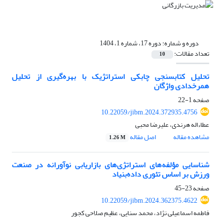
دوره و شماره:
دوره 17، شماره 1، 1404
تعداد مقالات:
10
تحلیل کتاب‏سنجی چابکی استراتژیک با بهره‌گیری از تحلیل
هم‏رخدادی واژگان
صفحه
1-22
10.22059/jibm.2024.372935.4756
عطاءاله هرندی، علیرضا محبی
مشاهده مقاله
اصل مقاله
1.26 M
شناسایی مؤلفه‌های استراتژی‌های بازاریابی نوآورانه در صنعت
ورزش بر اساس تئوری داده‌بنیاد
صفحه
23-45
10.22059/jibm.2024.362375.4622
فاطمه اسماعیلی نژاد، محمد سنایی، عظیم صلاحی کجور