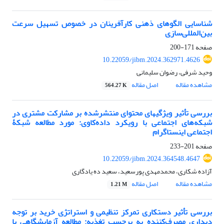
شناسایی الگوهای ذهنی کارآفرینان در خصوص تسهیل سرعت
بین‌المللی‌سازی
صفحه
171-200
10.22059/jibm.2024.362971.4626
وحید شرفی، رضوان سلیمانی
مشاهده مقاله
اصل مقاله
564.27 K
بررسی تأثیر ویژگی‏های محتوای منتشرشده بر مشارکت مشتری در
شبکه‌های اجتماعی با رویکرد داده‌کاوی: مورد مطالعه شبکۀ
اجتماعی اینستاگرام
صفحه
201-233
10.22059/jibm.2024.364548.4647
آزاده شکاری، محمدمهدی پورسعید، سعید ده یادگاری
مشاهده مقاله
اصل مقاله
1.21 M
بررسی تأثیر دست‏کاری تمرکز تنظیمی و استراتژی خرید بر توجه
دیداری مصرف‌کننده به برچسب تغذیه: مطالعه آزمایشگاهی با