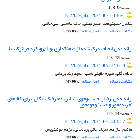
صفحه
96-128
10.22059/jibm.2024.367253.4691
سلمان حسینی‌صفا، صفر فضلی، حاکم قاسمی، علی خالقی
مشاهده مقاله
اصل مقاله
677.83 K
ارائه مدل انصاف درک شده از قیمت‏گذاری پویا (رویکرد فراترکیب)
صفحه
129-148
10.22059/jibm.2024.369202.4718
فاطمه گلی، منیژه حقیقی نسب، حمید رضا یزدانی
مشاهده مقاله
اصل مقاله
447.06 K
ارائه مدل رفتار جست‌‌وجوی آنلاین مصرف‌کنندگان برای کالاهای
تجربه‌محور و جست‌وجومحور
صفحه
149-170
10.22059/jibm.2024.378560.4817
هاشم آقازاده، سجاد خانی پردنجانی، مژده خوشنویس
مشاهده مقاله
اصل مقاله
682.66 K