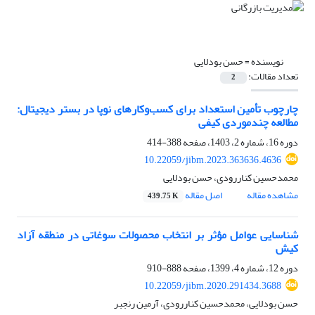
نویسنده =
حسن بودلایی
تعداد مقالات:
2
چارچوب تأمین استعداد برای کسب‌وکارهای نوپا در بستر دیجیتال:
مطالعه چندموردی کیفی
دوره 16، شماره 2، 1403، صفحه
388-414
10.22059/jibm.2023.363636.4636
محمدحسین کناررودی، حسن بودلایی
مشاهده مقاله
اصل مقاله
439.75 K
شناسایی عوامل مؤثر بر انتخاب محصولات سوغاتی در منطقه آزاد
کیش
دوره 12، شماره 4، 1399، صفحه
888-910
10.22059/jibm.2020.291434.3688
حسن بودلایی، محمدحسین کناررودی، آرمین رنجبر