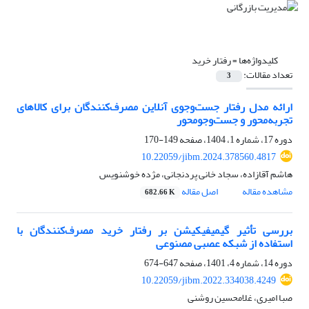
کلیدواژه‌ها =
رفتار خرید
تعداد مقالات:
3
ارائه مدل رفتار جست‌‌وجوی آنلاین مصرف‌کنندگان برای کالاهای
تجربه‌محور و جست‌وجومحور
دوره 17، شماره 1، 1404، صفحه
149-170
10.22059/jibm.2024.378560.4817
هاشم آقازاده، سجاد خانی پردنجانی، مژده خوشنویس
مشاهده مقاله
اصل مقاله
682.66 K
بررسی تأثیر گیمیفیکیشن بر رفتار خرید مصرف‌کنندگان با
استفاده از شبکه عصبی مصنوعی
دوره 14، شماره 4، 1401، صفحه
647-674
10.22059/jibm.2022.334038.4249
صبا امیری، غلامحسین روشنی