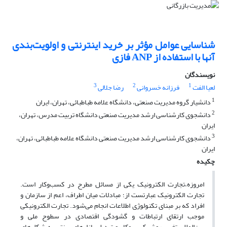
شناسایی عوامل مؤثر بر خرید اینترنتی و اولویت‌بندی
آن‎ها با استفاده از ANP فازی
نویسندگان
3
2
1
لعیا الفت
فرزانه خسروانی
رضا جلالی
1
دانشیار گروه مدیریت صنعتی، دانشگاه علامه طباطبائی، تهران، ایران
2
دانشجوی کارشناسی ارشد مدیریت صنعتی دانشگاه تربیت مدرس، تهران،
ایران
3
دانشجوی کارشناسی ارشد مدیریت صنعتی دانشگاه علامه طباطبائی، تهران،
ایران
چکیده
امروزه،تجارت الکترونیک یکی از مسائل مطرح در کسب‌وکار است.
تجارت الکترونیک عبارتست از؛ مبادلات میان اطراف، اعم از سازمان و
افراد که بر مبنای تکنولوژی اطلاعات انجام می‌شود. تجارت الکترونیکی
موجب ارتقای ارتباطات و گشودگی اقتصادی در سطوح ملی و
بین‌المللی،تغییر روش کسب‌وکار و تبدیل بازارهای سنتی به شکل‌های