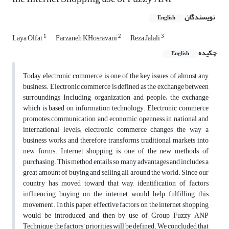
نویسندگان
English
1
2
3
Laya Olfat
Farzaneh KHosravani
Reza Jalali
چکیده
English
Today, electronic commerce is one of the key issues of almost any
business. Electronic commerce is defined as the exchange between
surroundings Including organization and people; the exchange
which is based on information technology. Electronic commerce
promotes communication and economic openness in national and
international levels; electronic commerce changes the way a
business works and therefore transforms traditional markets into
new forms. Internet shopping is one of the new methods of
purchasing. This method entails so many advantages and includes a
great amount of buying and selling all around the world. Since our
country has moved toward that way, identification of factors
influencing buying on the internet would help fulfilling this
movement. In this paper, effective factors on the internet shopping
would be introduced and then by use of Group Fuzzy ANP
Technique, the factors’ priorities will be defined. We concluded that