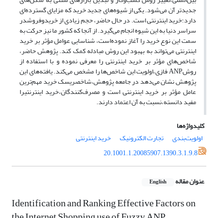
جدیدتر آن می‌شود. یکی از شیوه‌های جدید خرید که مزایای گسترده‌ای
دارد؛خرید اینترنتی است. در حال حاضر، حجم زیادی از خریدوفروشدر
سراسر دنیا به این شیوه انجام می‌گیرد. از آنجا که کشور ما نیز حرکت به
سمت این نوع خرید را آغاز نموده‌است، شناسایی عوامل مؤثر بر خرید
اینترنتی می‌تواند به بهبود این روش مبادله کمک کند. پژوهش حاضر،
شاخص‌های مؤثر بر خرید اینترنتی را معرفی نموده و با استفاده از
روشANP فازی،اولویت این شاخص‌ها را مشخص می‌کند. یافته‌های این
پژوهش نشان می‌دهد در جامعه پژوهش،شاخصریسک خرید مهم‌ترین
عامل مؤثر بر خرید اینترنتی است و مصرف‌کنندگان،خرید اینترنتیرا
مفید دانسته،نسبت به آن اعتماد دارند.
کلیدواژه‌ها
اولویت‌بندی
تجارت الکترونیک
خرید اینترنتی
20.1001.1.20085907.1390.3.1.9.8
عنوان مقاله
English
Identification and Ranking Effective Factors on
the Internet Shopping use of Fuzzy ANP