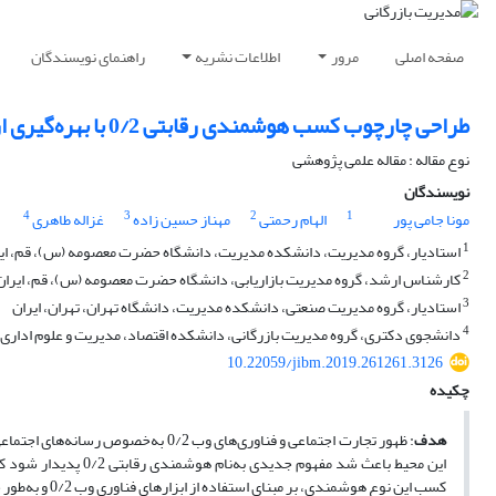
صفحه اصلی
مرور
اطلاعات نشریه
راهنمای نویسندگان
طراحی چارچوب کسب هوشمندی رقابتی 0/2 با بهره‌گیری از روش بهترین ـ بدترین (BWM)
نوع مقاله : مقاله علمی پژوهشی
نویسندگان
4
3
2
1
مونا جامی پور
الهام رحمتی
مهناز حسین زاده
غزاله طاهری
1
استادیار، گروه مدیریت، دانشکده مدیریت، دانشگاه حضرت معصومه (س)، قم، ای
2
کارشناس ارشد، گروه مدیریت بازاریابی، دانشگاه حضرت معصومه (س)، قم، ایران
3
استادیار، گروه مدیریت صنعتی، دانشکده مدیریت، دانشگاه تهران، تهران، ایران
4
دانشجوی دکتری، گروه مدیریت بازرگانی، دانشکده اقتصاد، مدیریت و علوم اداری،
10.22059/jibm.2019.261261.3126
چکیده
هدف
: ظهور تجارت اجتماعی و فناوری‌های 
این محیط باعث شد مفه
کسب این نوع هوشمندی، بر مبنای استفاده از ابزارهای فناوری وب 0/2 و به‌طور خاص رسانه‌های اجتماعی است.