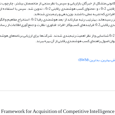
کانونی متشکل از خبرگان بازاریابی و سپس با نظرسنجی از متخصصان بیشتر، چارچوب 
مؤلفه اصلی «فرایند کسب هوشمندی رقابتی 0/2 »، «زمینه کسب هوشمندی رقابتی 0/2 » و «محتوای کسب هوشمندی رقابتی 
: بر اساس یافته‌ها، 10 بعد مهم این سه مقوله که به تأیید گروه کانونی نیز رسیده‎اند، به‎ترتیب رتبه عبارت
بازار 0/2 ؛ ارائه و ارزیابی هوشمندی رقابتی 0/2 ؛ برنامه­ریزی برای کسب هوشمندی رقابتی 0.2؛ فرایندهای کسب‌وکار؛ افراد؛ فناوری؛ نظارت و جمع‌آوری 
: مجموع‌ه­ای از ابعاد و مؤلفه‌های بسیار مهم مدل هوشمندی رقابتی 0/2 شناسایی و از نظر اهمیت رتبه­‌بندی شدند. شرکت‌ها برای ارزیابی برنا
 بهترین ـ بدترین (BWM)
 Framework for Acquisition of Competitive Intelligen