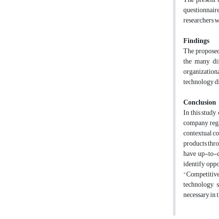
questionnair
researchers w
Findings
The proposed
the many dif
organization
technology di
Conclusion
In this study
company rega
contextual co
products thro
have up-to-d
identify oppo
"Competitive 
technology, 
necessary in 