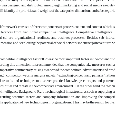
e was designed and distributed among eight marketing and social media executive
ill identify the priorities and weights of the categories, dimensions and subcategorie
 framework consists of three components of process, content and context, which 
ferences from traditional competitive intelligence, Competitive Intelligence 0
al culture, organizational readiness, and business processes. Besides, sub-indi
mension and "exploiting the potential of social networks to attract joint venture"
, competitor intelligence factor 0.2 was the most important factor in the content of c
rding this dimension, it is recommended that the companies take measures such a
mparative commentary, raising awaness of the competitors' advertisments and produc
ugh competitor website analysis and etc. "extracting concepts and patterns" is the
ate tools and techniques to discover practical knowledge, concepts, and pattern
rtunities and threats in the competitive environment. On the other hand, the "te
Intelligence Background 0.2". Technological infrastructures such as supplying su
securing accounts, secrets and company information, and improving the compati
the application of new technologies in organizations. This may be the reason for the 