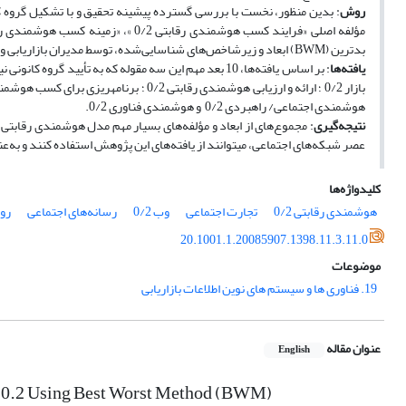
روش
: بدین منظور، نخست با بررسی گسترده پیشینه تحقیق و با تشکیل گروه 
بدترین (BWM) ابعاد و زیرشاخص‌های شناسایی‌شده، توسط مدیران بازاریابی و افرادی که تجربه عملی داشتند، وزن‌دهی و رتبه‌بندی شده‌اند.
یافته‌ها
هوشمندی اجتماعی/ راهبردی 0/2 و هوشمندی فناوری 0/2.
نتیجه‌گیری
عصر شبکه‌های اجتماعی، می‎توانند از یافته‌های این پژوهش استفاده کنند و به‌عنوان اصول راهنمای کسب هوشمندی رقابتی از آن بهره ببرند.
کلیدواژه‌ها
هوشمندی رقابتی 0/2
تجارت اجتماعی
وب 0/2
رسانه‌های اجتماعی
روش
20.1001.1.20085907.1398.11.3.11.0
موضوعات
19. فناوری ها و سیستم های نوین اطلاعات بازاریابی
عنوان مقاله
English
ce 0.2 Using Best Worst Method (BWM)