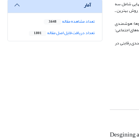
نهایی شامل سه
آمار
0/2 » تدوین شد. سپس با استفاده از روش بهترین ـ
تعداد مشاهده مقاله
3,648
‎اند از: بعد هوشمندی رقبا 0/2 ؛ استخراج مفاهیم و الگوها؛ هوشمندی
اطلاعات از رسانه‌های اجتماعی؛
تعداد دریافت فایل اصل مقاله
1,801
مه‌های هوشمندی رقابتی در
Desgining a