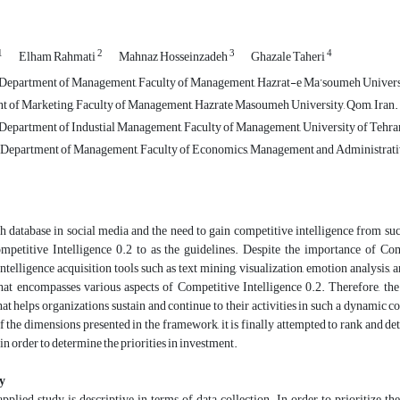
1
2
3
4
Elham Rahmati
Mahnaz Hosseinzadeh
Ghazale Taheri
, Department of Management, Faculty of Management, Hazrat-e Ma’soumeh Univer
 of Marketing, Faculty of Management, Hazrate Masoumeh University, Qom, Iran.
, Department of Industial Management, Faculty of Management, University of Tehran
Department of Management, Faculty of Economics, Management and Administrativ
h database in social media and the need to gain competitive intelligence from su
mpetitive Intelligence 0.2 to as the guidelines. Despite the importance of Comp
ntelligence acquisition tools such as text mining, visualization, emotion analysis,
at encompasses various aspects of Competitive Intelligence 0.2. Therefore, the 
t helps organizations sustain and continue to their activities in such a dynamic 
 the dimensions presented in the framework, it is finally attempted to rank and d
in order to determine the priorities in investment.
y
pplied study is descriptive in terms of data collection. In order to prioritize t