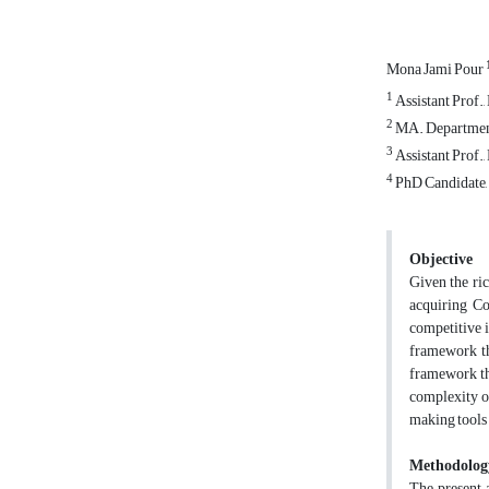
Mona Jami Pour
1
Assistant Prof.
2
MA. Department
3
Assistant Prof.
4
PhD Candidate, 
Objective
Given the ric
acquiring Co
competitive i
framework th
framework tha
complexity of
making tools 
Methodolog
The present a