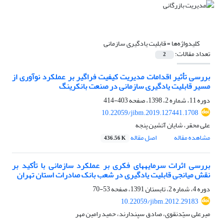
کلیدواژه‌ها =
قابلیت یادگیری سازمانی
تعداد مقالات:
2
بررسی تأثیر اقدامات مدیریت کیفیت فراگیر بر عملکرد نوآوری از
مسیر قابلیت یادگیری سازمانی در صنعت بانکرینگ
دوره 11، شماره 2، 1398، صفحه
403-414
10.22059/jibm.2019.127441.1708
علی محقر، شایان آتشین پنجه
مشاهده مقاله
اصل مقاله
436.56 K
بررسی اثرات سرمایه‎های فکری بر عملکرد سازمانی با تأکید بر
نقش میانجی قابلیت یادگیری در شعب بانک صادرات استان تهران
دوره 4، شماره 2، تابستان 1391، صفحه
53-70
10.22059/jibm.2012.29183
میرعلی سیّدنقوی، صادق سپندارند، حمید رامین مهر