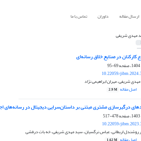
ارسال مقاله
داوران
تماس با ما
 مهدی شریفی
 کارکنان در صنایع خلاق رسانه‌ای
69-95
10.22059/jibm.2024.
هدی شریفی، مهران ابراهیمی نژاد
اصل مقاله
2.9 M
های درگیرسازی مشتری مبتنی بر داستان‌سرایی دیجیتال در رسانه‌های 
478-517
10.22059/jibm.2023.
هر روشندل اربطانی، عباس نرگسیان، سید مهدی شریفی، خه بات درفشی
اصل مقاله
1.62 M