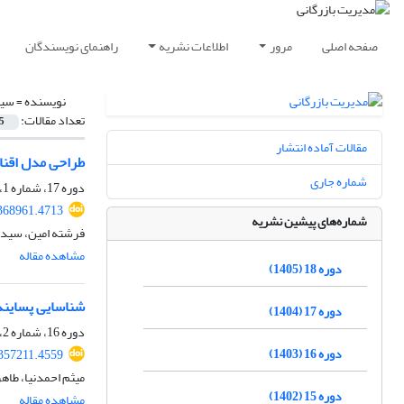
صفحه اصلی
مرور
اطلاعات نشریه
راهنمای نویسندگان
نویسنده =
سید
تعداد مقالات:
5
مقالات آماده انتشار
طراحی مدل اقناع
شماره جاری
دوره 17، شماره 1، 1404، صفحه
368961.4713
شماره‌های پیشین نشریه
فرشته امین، سید م
مشاهده مقاله
دوره 18 (1405)
شناسایی پسایند
دوره 17 (1404)
دوره 16، شماره 2، 1403، صفحه
دوره 16 (1403)
357211.4559
میثم احمدنیا، طا
دوره 15 (1402)
مشاهده مقاله