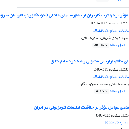
ت کاربران از پیام‌رسان‎های داخلی (نمونه‌کاوی: پیام‌رسان سروش)
1069-1091
10.22059/jibm.2020.
 سید مهدی شریفی، سمیه لبافی
اصل مقاله
305.15 K
319-340
10.22059/jibm.2018.
سمیه لبافی، محمد حسن یادگاری
اصل مقاله
408.5 K
بندی عوامل مؤثر بر خلاقیت تبلیغات تلویزیونی در ایران
823-840
10.22059/jibm